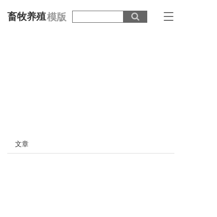
畜牧养殖
模版
T
o
g
g
l
e
n
a
v
i
g
a
t
i
文章
o
n