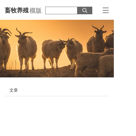
畜牧养殖
模版
T
o
g
g
l
e
n
a
v
i
g
a
t
i
文章
o
n