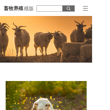
畜牧养殖
模版
T
o
g
g
l
e
n
a
v
i
g
a
t
i
o
n