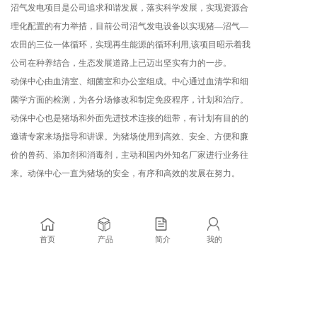
沼气发电项目是公司追求和谐发展，落实科学发展，实现资源合
理化配置的有力举措，目前公司沼气发电设备以实现猪—沼气—
农田的三位一体循环，实现再生能源的循环利用,该项目昭示着我
公司在种养结合，生态发展道路上已迈出坚实有力的一步。
动保中心由血清室、细菌室和办公室组成。中心通过血清学和细
菌学方面的检测，为各分场修改和制定免疫程序，计划和治疗。
动保中心也是猪场和外面先进技术连接的纽带，有计划有目的的
邀请专家来场指导和讲课。为猪场使用到高效、安全、方便和廉
价的兽药、添加剂和消毒剂，主动和国内外知名厂家进行业务往
来。动保中心一直为猪场的安全，有序和高效的发展在努力。
首页
产品
简介
我的
CONTACT US
— 联系我们 —
地址：
浙江省西湖区紫霞路