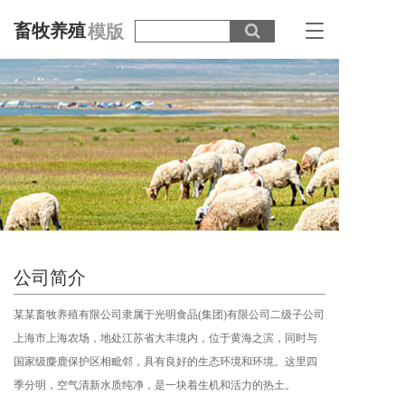
畜牧养殖
模版
T
o
g
g
l
e
n
a
v
i
g
a
t
i
公司简介
o
n
某某畜牧养殖有限公司隶属于光明食品(集团)有限公司二级子公司
上海市上海农场，地处江苏省大丰境内，位于黄海之滨，同时与
国家级麋鹿保护区相毗邻，具有良好的生态环境和环境。这里四
季分明，空气清新水质纯净，是一块着生机和活力的热土。